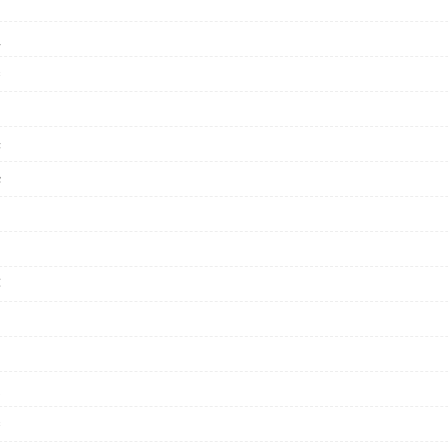
红
琴
光
华
力
萍
健
琴