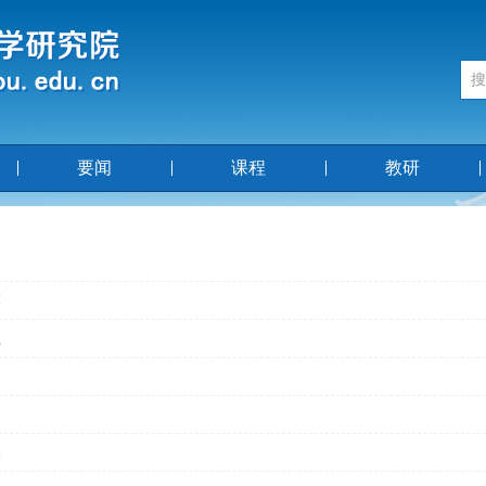
要闻
课程
教研
蓉
江
铭
淼