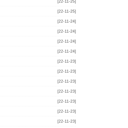
[22-11-25]
[22-11-25]
[22-11-24]
[22-11-24]
[22-11-24]
[22-11-24]
[22-11-23]
[22-11-23]
[22-11-23]
[22-11-23]
[22-11-23]
[22-11-23]
[22-11-23]